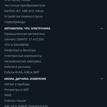
Частотные преобразователи
Danfoss VLT, ABB ACS, Altivar
Устройства плавного пуска
Сервоприводы
АВТОМАТИКА, ЧПУ, ЭЛЕКТРОНИКА
Промышленная автоматика
Siemens SIMATIC S7 и ET200
ЧПУ и SINUMERIK
Heidenhain и Renishaw
Электронные компоненты
Низковольтная электрика
Кабели и разъемы
Роботы KUKA, ABB и ЗИП
КИПИА, ДАТЧИКИ, ИЗМЕРЕНИЕ
КИПиА и приборы
Ротаметры и ЗИП
WIKA
Endress+Hauser
IFM, SICK, Balluff, Pepperl+Fuchs